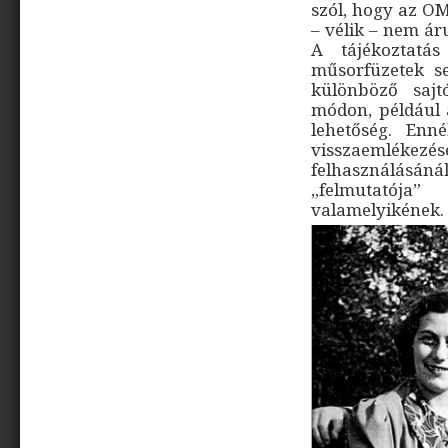
szól, hogy az OM
– vélik – nem ár
A tájékoztatá
műsorfüzetek se
különböző sajtó
módon, például 
lehetőség. Enn
visszaemlékezés
felhasználásán
„felmutatója
valamelyikének.