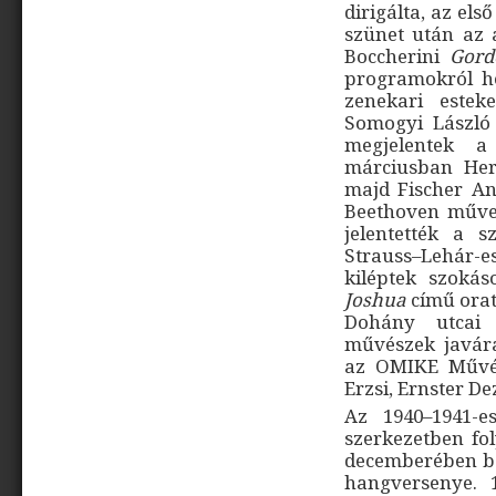
dirigálta, az el
szünet után az a
Boccherini
Gord
programokról h
zenekari estek
Somogyi László
megjelentek a 
márciusban Her
majd Fischer An
Beethoven műve
jelentették a 
Strauss–Lehár-
kiléptek szokás
Joshua
című orat
Dohány utcai 
művészek javár
az OMIKE Művés
Erzsi, Ernster De
Az 1940–1941-e
szerkezetben fol
decemberében beé
hangversenye. 