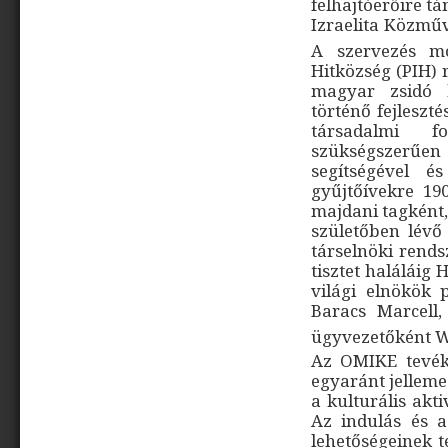
felhajtóerőire 
Izraelita Közműv
A szervezés mo
Hitközség (PIH) r
magyar zsidó k
történő fejleszt
társadalmi f
szükségszerűen 
segítségével é
gyűjtőívekre 19
majdani tagként,
születőben lévő
társelnöki rends
tisztet haláláig
világi elnökök 
Baracs Marcell
ügyvezetőként We
Az OMIKE tevék
egyaránt jellemez
a kulturális akti
Az indulás és a
lehetőségeinek t