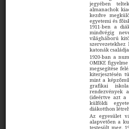
jegyében telte
almanachok kiad
kezdve megkülön
egyetemi és főis
1911-ben a diá
mindvégig nev
világháború kit
szervezetekhez 
katonák családjai
1920-ban a num
OMIKE figyelme 
megsegítése fel
kiterjesztésén 
mint a képzőműv
grafikai isko
rendezvények a
(ideértve azt a
külföldi egye
diákotthon létre
Az egyesület v
alapvetően a ku
testesült meg. 1