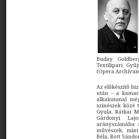
Buday Goldber
Textilipari Gy
(Opera Archívu
Az előkészítő bi
után – a kamará
alkalommal még
színészek közé 
Gyula, Rátkai M
Gárdonyi Laj
arányszámába m
művészek, mint
Béla, Rott Sándor