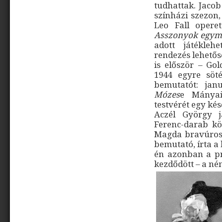
tudhattak. Jaco
színházi szezon,
Leo Fall operet
Asszonyok egymá
adott játékleh
rendezés lehetős
is először – Go
1944 egyre söt
bemutatót: jan
Mózes
e Mányai
testvérét egy kés
Aczél György j
Ferenc-darab kö
Magda bravúros j
bemutató, írta a
én azonban a pr
kezdődött – a né