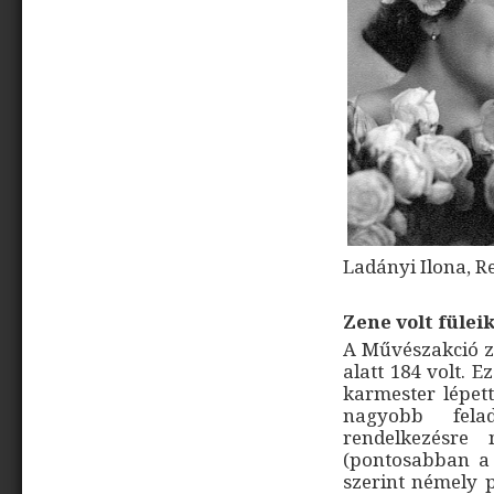
Ladányi Ilona, R
Zene volt fülei
A Művészakció z
alatt 184 volt. E
karmester lépett
nagyobb fela
rendelkezésre
(pontosabban a 
szerint némely 