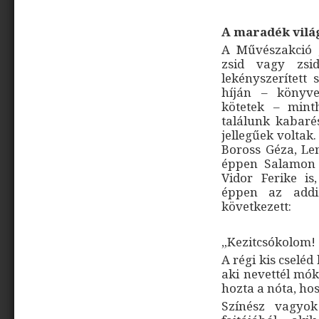
A maradék vilá
A Művészakció 
zsid vagy zsi
lekényszerített
híján – könyve
kötetek – mint
találunk kabaré
jellegűek voltak
Boross Géza, Len
éppen Salamon 
Vidor Ferike i
éppen az addi
következett:
„Kezitcsókolom!
A régi kis cselé
aki nevettél mó
hozta a nóta, ho
Színész vagyo