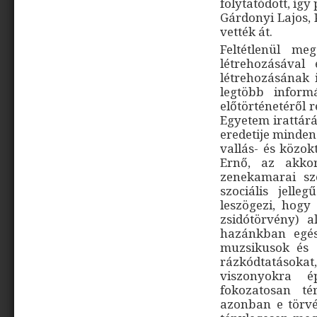
folytatódott, így
Gárdonyi Lajos, P
vették át.
Feltétlenül me
létrehozásával
létrehozásának 
legtöbb inform
előtörténetéről 
Egyetem irattárá
eredetije minden
vallás- és közo
Ernő, az akkor
zenekamarai sze
szociális jell
leszögezi, hogy 
zsidótörvény) a
hazánkban egés
muzsikusok és 
rázkódtatásoka
viszonyokra 
fokozatosan té
azonban e törv