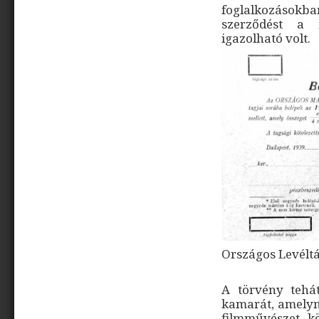
foglalkozásokban
szerződést a
igazolható volt.
Országos Levélt
A törvény tehát
kamarát, amelyne
filmművészet k