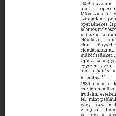
1939 novembere
opera-, opere
Művészakció ke
színpadon, po
operaénekes lé
jelentős művésze 
nehezen találu
előadások számár
című könyvében
előadásainkn
működésünket. Í
Opera karnagya,
egyszer azzal
operaelőadást a
16
terembe.”
1939-ben, a kezd
és vidám műsoro
irodalmi esteke
fel, mint példáu
vagy írók, pél
világosan a hatá
is, hogy a köv