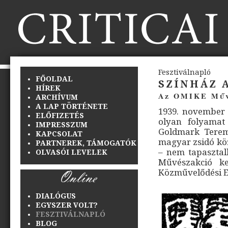
Fesztiválnapló
FŐOLDAL
SZÍNHÁZ A
HÍREK
Az OMIKE Műv
ARCHÍVUM
A LAP TÖRTÉNETE
1939. november 
ELŐFIZETÉS
olyan folyamat
IMPRESSZUM
Goldmark Terem
KAPCSOLAT
magyar zsidó köz
PARTNEREK, TÁMOGATÓK
– nem tapasztal
OLVASÓI LEVELEK
Művészakció ke
Közművelődési Eg
DIALÓGUS
EGYSZER VOLT?
FESZTIVÁLNAPLÓ
BLOG