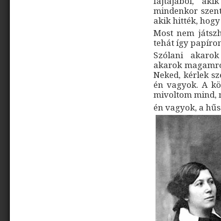
fajtájából, ak
mindenkor szentn
akik hitték, hog
Most nem játsz
tehát így papíron
Szólani akaro
akarok magamról
Neked, kérlek sz
én vagyok. A kö
mivoltom mind, m
én vagyok, a hűsé