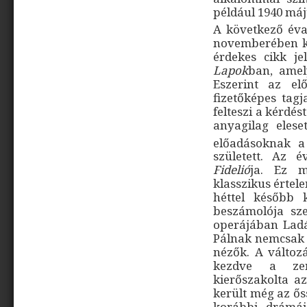
például 1940 má
A következő éva
novemberében k
érdekes cikk j
Lapok
ban, amel
Eszerint az e
fizetőképes tagj
felteszi a kérdés
anyagilag elese
előadásoknak a 
született. Az 
Fidelió
ja. Ez m
klasszikus értel
héttel később 
beszámolója sze
operájában Ladá
Pálnak nemcsak a
nézők. A változ
kezdve a zen
kierőszakolta a
került még az ős
korábbi drámáj