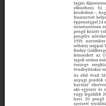
tagjai díjmentes
ellenében). Ez 
kezdetben –, hog
fenntartott hely
éppenséggel 24 e
természetesen em
pengő között vol
pengőre növeked
1939. november
néhány nappal We
Buday-Goldber
lemondott az O
tagok száma már 
összege megköz
évadnyitáskor má
Az első évad 18 
anyagi gondok c
barátai” elnevez
aki egyszer és 
vagy legalább 20
havi 20 pengő 
szerzett tovább