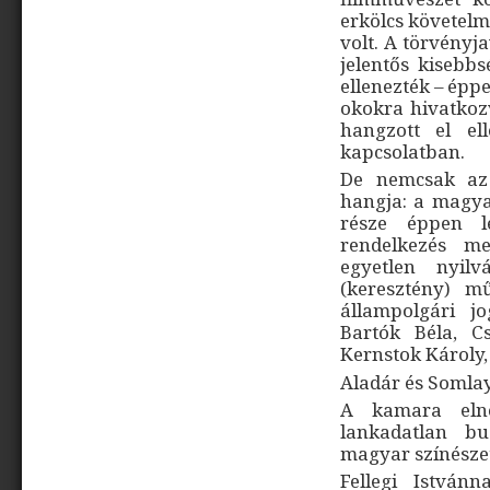
erkölcs követelm
volt. A törvényj
jelentős kiseb
ellenezték – épp
okokra hivatkoz
hangzott el el
kapcsolatban.
De nemcsak az 
hangja: a magy
része éppen l
rendelkezés me
egyetlen nyilvá
(keresztény) m
állampolgári j
Bartók Béla, C
Kernstok Károly,
Aladár és Somlay
A kamara elnö
lankadatlan bu
magyar színészet 
Fellegi István