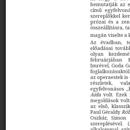
bemutatják az e
című egyfelvon
szereplőkkel ker
prózai és a zen
összeállításra, t
magán viselte a 
Az évadban, te
előadásai tovább
olyan kezdemé
februárjában 
Imrével, Goda G
foglalkozásuktól
az operaestek is
részletek, v
egyfelvonásos „b
Aida
volt. Ezek
megoldások volt
az első, klassz
Paul Géraldy
Rób
Oszkár, Simon 
szereplésével.
alkalommal szín