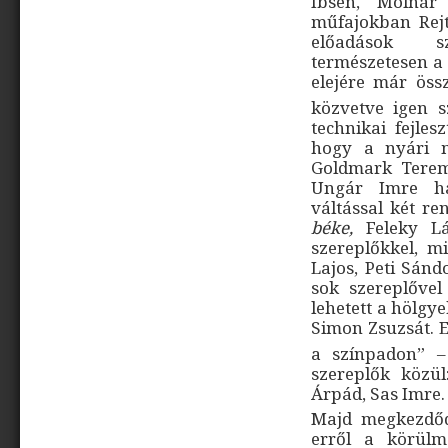
Ibsen, Molnár
műfajokban Rejt
előadások sz
természetesen a 
elejére már öss
közvetve igen s
technikai fejles
hogy a nyári m
Goldmark Terem
Ungár Imre han
váltással két re
béke,
Feleky Lá
szereplőkkel, m
Lajos, Peti Sánd
sok szereplőve
lehetett a hölgye
Simon Zsuzsát. E
a színpadon” – 
szereplők közü
Árpád, Sas Imre.
Majd megkezdődö
erről a körülm