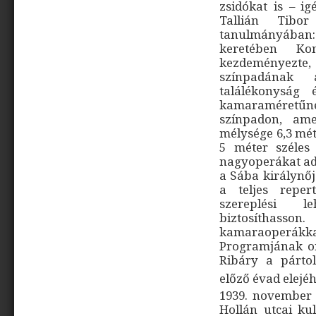
zsidókat is – ig
Tallián Tibo
tanulmányában
keretében Ko
kezdeményezt
színpadának á
találékonyság 
kamaraméretű
színpadon, ame
mélysége 6,3 mét
5 méter széles 
nagyoperákat adh
a Sába királynő
a teljes reper
szereplési l
biztosíthasson
kamaraoperákkal
Programjának or
Ribáry a pártol
előző évad elejéh
1939. november 
Hollán utcai ku