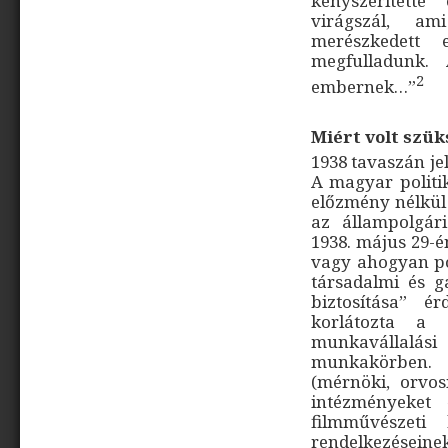
kényszerítette
virágszál, a
merészkedett 
megfulladunk.
2
embernek…”
Miért volt szü
1938 tavaszán je
A magyar polit
előzmény nélkül 
az állampolgár
1938. május 29-én
vagy ahogyan pon
társadalmi és g
biztosítása” é
korlátozta a 
munkavállalás
munkakörben.
(mérnöki, orvo
intézményeket 
filmművészeti
rendelkezései