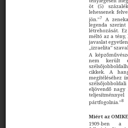
ténylegesen meg
öt (5) százal
lehessenek felv
7
jön.”
A zeneka
legenda szerint
létrehozását. E
méltó az a tény, 
javaslat egyetle
„izraelita” szava
A képzőművészet
nem került e
szélsőjobbolda
cikkek. A han
megítéléséhez 
szélsőjobbolda
eljövendő nagy
teljesítménnye
8
pártfogolnia.”
Miért az OMIK
1909-ben a s