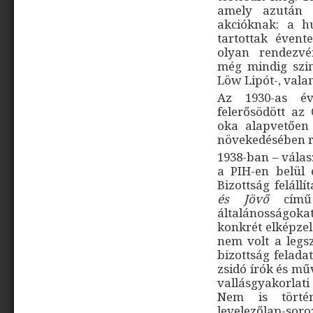
amely azután s
akcióknak: a h
tartottak évent
olyan rendezvén
még mindig szi
Löw Lipót-, val
Az 1930-as éve
felerősödött az
oka alapvetően 
növekedésében re
1938-ban – válasz
a PIH-en belül
Bizottság feláll
és Jövő
című 
általánosságok
konkrét elképzel
nem volt a legs
bizottság felada
zsidó írók és m
vallásgyakorlati
Nem is történ
levelezőlap-so