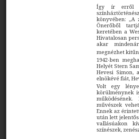
Így ír erről
színháztörténész
könyvében: „A 
Önerőből tar
keretében a Wes
Hivatalosan per
akar mindenáro
megnézhet kitűn
1942-ben megha
Helyét Stern Sam
Hevesi Simon, a
elnökévé fiát, He
Volt egy lény
körülménynek i
működésének. 
művészek vehett
Ennek az érinte
után lett jelent
vallásúakon kí
színészek, zenész