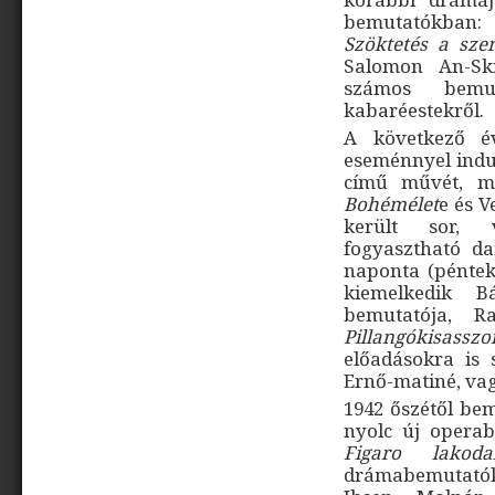
bemutatókban
Szöktetés a szer
Salomon An-S
számos bemu
kabaréestekről.
A következő é
eseménnyel indu
című művét, ma
Bohémélet
e és V
került sor, 
fogyasztható da
naponta (péntek 
kiemelkedik 
bemutatója, 
Pillangókisasszo
előadásokra is 
Ernő-matiné, vag
1942 őszétől be
nyolc új operab
Figaro lakod
drámabemutatók