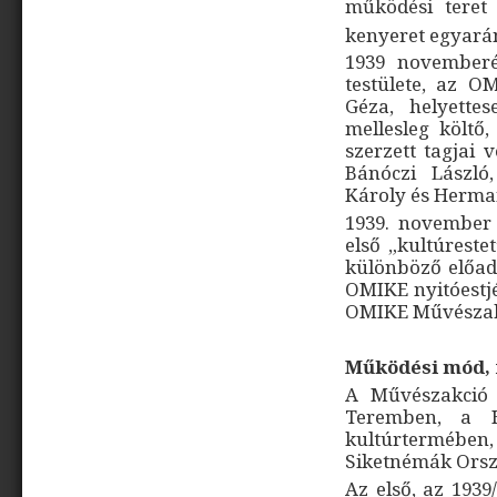
működési teret 
kenyeret egyarán
1939 novemberé
testülete, az O
Géza, helyette
mellesleg költő,
szerzett tagjai 
Bánóczi László
Károly és Herma
1939. november 
első „kultúrest
különböző előad
OMIKE nyitóestjé
OMIKE Művészakci
Működési mód, 
A Művészakció 
Teremben, a H
kultúrtermében,
Siketnémák Orszá
Az első, az 1939