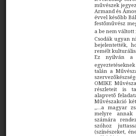
művészek jegyez
Armand és Ámos 
évvel később Bál
festőművész meg
a be nem váltott 
Csodák ugyan ni
bejelentették, 
remélt kulturáli
Ez nyilván a h
egyeztetéseknek
talán a Művésza
szervezőkészsé
OMIKE Művészak
részleteit is 
alapvető feladat
Művészakció két 
„…a magyar zsi
melyre annak e
számára rendez
szóhoz juttas
(színészeket, én