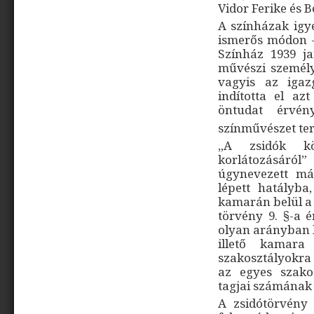
Vidor Ferike és B
A színházak igye
ismerős módon –
Színház 1939 j
művészi személy
vagyis az iga
indította el a
öntudat érvén
színművészet ter
„A zsidók köz
korlátozásáról” 
úgynevezett má
lépett hatályba
kamarán belül a
törvény 9. §-a 
olyan arányban l
illető kamar
szakosztályokra
az egyes szakos
tagjai számának 
A zsidótörvény 