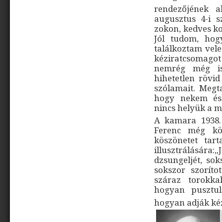
rendezőjének a
augusztus 4-i 
zokon, kedves k
Jól tudom, hog
találkoztam vele
kéziratcsomagot 
nemrég még is
hihetetlen rövid
szólamait. Megta
hogy nekem és
nincs helyük a 
A kamara 1938.
Ferenc még kör
köszönetet tar
illusztrálására:„
dzsungeljét, so
sokszor szorít
száraz torokka
hogyan pusztul
hogyan adják ké