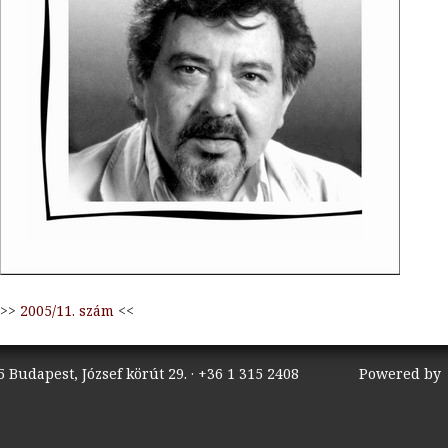
>>
2005/11. szám
<<
 Budapest, József körút 29. · +36 1 315 2408
Powered b