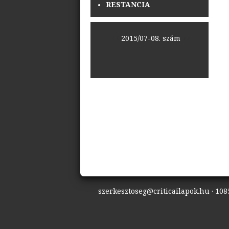
RESTANCIA
<<
2015/07-08. szám
>>
szerkesztoseg@criticailapok.hu · 1085