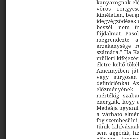
kanyarognak elő
vörös rongycs
kíméletlen, berg
idegvégződések r
beszél, nem ü
fájdalmat. Pasol
megrendezte 
érzékenysége r
számára." Ha Ka
mülleri kifejezé
életre keltő töké
Amennyiben ját
vagy sürgősen 
definíciónkat. 
előzményének 
mértékig szaba
energiák, hogy a
Médeája ugyanily
a várható élmény
fog szembesülni
tűnik kihívásnak
sem aggódik, hi
először tapas