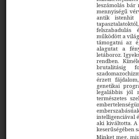
leszámolás bár r
mennyiségű vérve
antik istenhi
tapasztalatok
felszabadulás 
működött a világ
támogatni az ég
alagutat a fén
letáboroz. Igye
rendben. Kíméle
brutalitásig
szadomazochizm
érzett fájdalo
genetikai progr
legalábbis jól
természetes sz
embertelenségünk
emberszabás
intelligenciával
aki kiváltotta. 
keserűségében s
Minket meg, miut