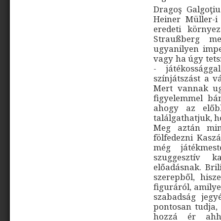
Dragoş Galgoţiu
Heiner Müller-i
eredeti környez
Straußberg mel
ugyanilyen impe
vagy ha úgy tets
- játékosságga
színjátszást a v
Mert vannak ug
figyelemmel bá
ahogy az előb
találgathatjuk, h
Meg aztán min
fölfedezni Kasz
még játékmest
szuggesztív k
előadásnak. Bril
szerepből, hisz
figuráról, amily
szabadság jegyé
pontosan tudja,
hozzá ér ahh