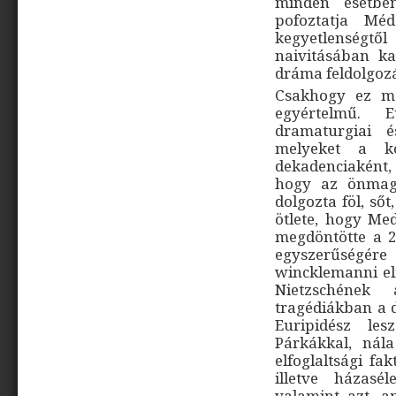
minden esetbe
pofoztatja Méd
kegyetlenségtől
naivitásában ka
dráma feldolgozá
Csakhogy ez má
egyértelmű. 
dramaturgiai é
melyeket a k
dekadenciaként,
hogy az önmagá
dolgozta föl, sőt
ötlete, hogy M
megdöntötte a 
egyszerűségé
wincklemanni elm
Nietzschének
tragédiákban a d
Euripidész le
Párkákkal, nál
elfoglaltsági fa
illetve házasél
valamint azt, am