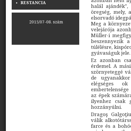
azonban nem ilye
RESTANCIA
halál ajándék",
öregség, mely, 
elsorvadó idegpá
<<
2015/07-08. szám
>>
Meg a környezeté
velejárója azon
Müller-i megfig
beszennyezik a
túlélésre, kispó
gyávaságuk jele.
Ez azonban csa
érdemel. A mási
szörnyeteggé vá
de ugyanakkor 
elégséges ok 
embertelensége 
az épek számára
ilyenhez csak 
hozzányúlni.
Dragoş Galgoţi
válik alkotótár
farce és a boh