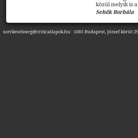
közül melyik is a
Sebők Borbála
szerkesztoseg@criticailapok.hu · 1085 Budapest, József körút 29