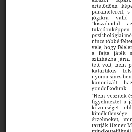
értetődően képe
paramétereit, 
jógikra valló
"kiszabadul 
tulajdonképpen
pszichológiai mé
nincs többé félte
vele, hogy félel
a fajta játék 
színházba járni 
tett volt, nem 
katartikus, fö
nyoma sincs ben
kanonizált ha
gondolkodunk.
"Nem veszitek és
figyelmeztet a j
közönséget eb
kíméletlenség
érzelmeket, mi
tartják Heiner M
mindkettejükné