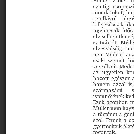
Heiner Müller m
szintig csupasz
mondatokat, ha
rendkívül érz
kifejezésszilán
ugyancsak ütős 
elviselhetetlens
szituációt; Méd
elvesztéséig, m
nem Médea. Iasz
csak szemet hu
veszélyeit. Méde
az ügyetlen kon
hozott, egészen 
hanem azzal is, 
származású v
istennőjének ked
Ezek azonban mi
Müller nem hagy 
a történet a gen
szól. Ennek a s
gyermekeik életét
fogantak.