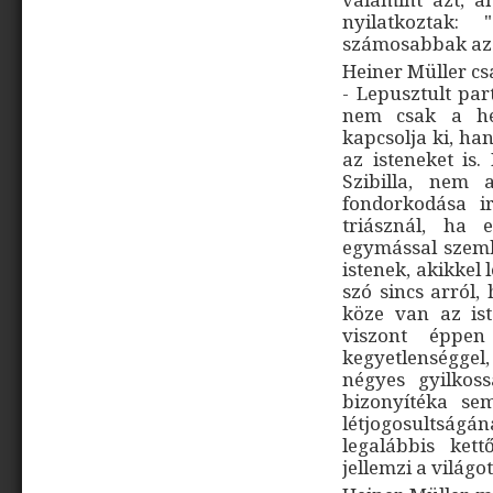
nyilatkoztak:
számosabbak az 
Heiner Müller csa
- Lepusztult par
nem csak a hei
kapcsolja ki, ha
az isteneket is
Szibilla, nem 
fondorkodása i
triásznál, ha e
egymással szembe
istenek, akikkel 
szó sincs arról,
köze van az is
viszont éppen
kegyetlenséggel
négyes gyilkos
bizonyítéka se
létjogosultság
legalábbis ket
jellemzi a világo