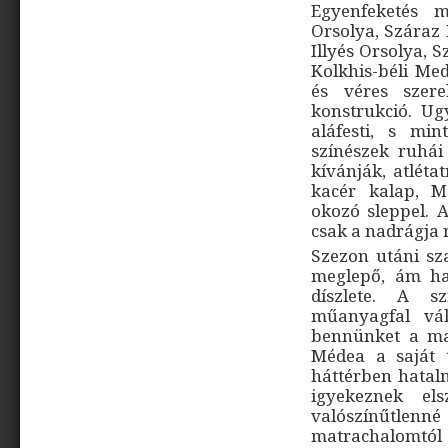
Egyenfeketés m
Orsolya, Száraz 
Illyés Orsolya, 
Kolkhis-béli Me
és véres szere
konstrukció. Ug
aláfesti, s min
színészek ruhá
kívánják, atlétat
kacér kalap, M
okozó sleppel. 
csak a nadrágja r
Szezon utáni sza
meglepő, ám ha
díszlete. A sz
műanyagfal vál
bennünket a mas
Médea a saját 
háttérben hatal
igyekeznek el
valószínűtlenné 
matrachalomtó