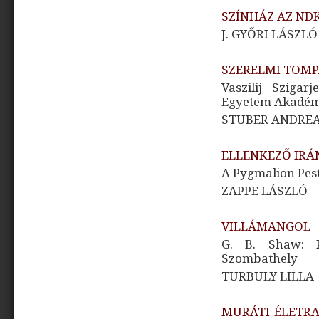
SZÍNHÁZ AZ ND
J. GYŐRI LÁSZLÓ
SZERELMI TOM
Vaszilij Sziga
Egyetem Akadém
STUBER ANDRE
ELLENKEZŐ IR
A Pygmalion Pes
ZAPPE LÁSZLÓ
VILLÁMANGOL
G. B. Shaw: 
Szombathely
TURBULY LILLA
MURÁTI-ÉLETRAJ