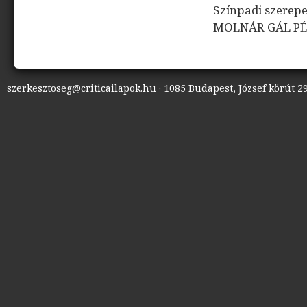
Színpadi szerep
MOLNÁR GÁL P
szerkesztoseg@criticailapok.hu · 1085 Budapest, József körút 29