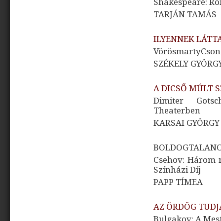
Shakespeare: Róm
TARJÁN TAMÁS
ILYENNEK LÁTTA,
VörösmartyCson
SZÉKELY GYÖRG
A DICSŐ MÚLT 
Dimiter Gotsc
Theaterben
KARSAI GYÖRGY
BOLDOGTALAN
Csehov: Három n
Színházi Díj
PAPP TÍMEA
AZ ÖRDÖG TUDJ
Bulgakov: A Mest