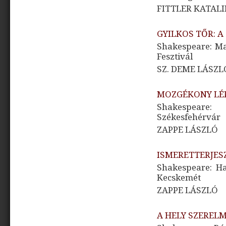
FITTLER KATAL
GYILKOS TŐR: A
Shakespeare: Ma
Fesztivál
SZ. DEME LÁSZL
MOZGÉKONY LÉ
Shakespeare
Székesfehérvár
ZAPPE LÁSZLÓ
ISMERETTERJES
Shakespeare: Ha
Kecskemét
ZAPPE LÁSZLÓ
A HELY SZEREL