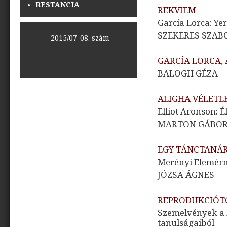
RESTANCIA
REKVIEM
García Lorca: Ye
SZEKERES SZAB
<<
2015/07-08. szám
>>
GARCÍA LORCA,
BALOGH GÉZA
ALIGHA VÉLETL
Elliot Aronson: É
MARTON GÁBO
EGY TÁNCTANÁ
Merényi Elemérné
JÓZSA ÁGNES
REPRODUKCIÓTÓ
Szemelvények a B
tanulságaiból