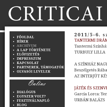
2011/5-6. 
FŐOLDAL
TANTERMI DRÁ
HÍREK
ARCHÍVUM
Tantermi Színhá
A LAP TÖRTÉNETE
TURBULY LILLA
ELŐFIZETÉS
IMPRESSZUM
KAPCSOLAT
A SZÍNHÁZ NAG
PARTNEREK, TÁMOGATÓK
Beszélgetés Ráb
OLVASÓI LEVELEK
AZ INTERJÚT KÉ
JÁTÉK ÉS SZENV
DIALÓGUS
García Lorca: Ye
EGYSZER VOLT?
URBÁN BALÁZS
FESZTIVÁLNAPLÓ
BLOG